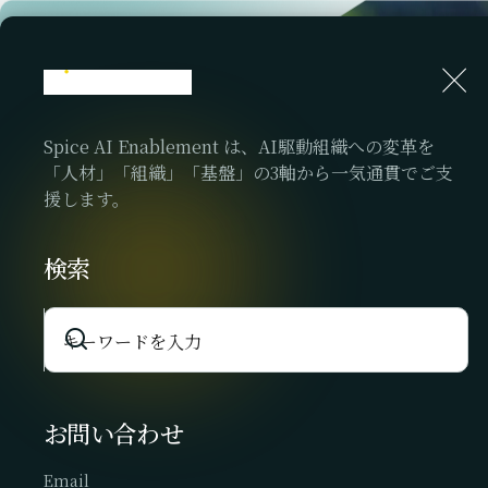
Spice AI Enablement は、AI駆動組織への変革を
「人材」「組織」「基盤」の3軸から一気通貫でご支
援します。
SPICE AI ENABLEMENT
人・組織・基盤
検索
AIが根づく企
変革を伴走
お問い合わせ
Email