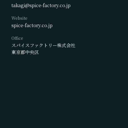
研修・コンサルティング・基盤構築
takagi@spice-factory.co.jp
型AIイネーブルメントサービス。独自
Website
を可視化し、貴社が自らAIを使いこ
spice-factory.co.jp
ります。
Office
スパイスファクトリー株式会社
まずは気軽に相談してみる
東京都中央区