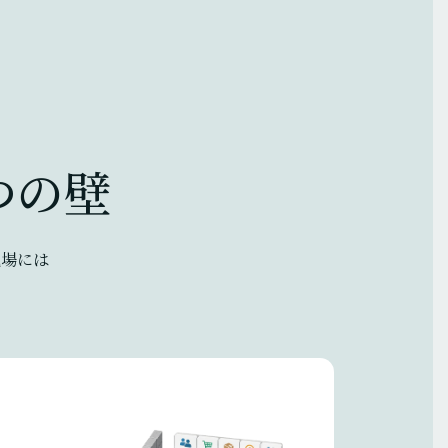
」
つの壁
現場には