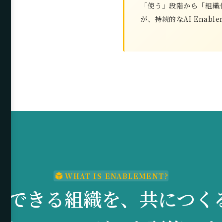
「使う」段階から「組織
が、持続的なAI Enabl
WHAT IS ENABLEMENT?
走できる組織を、共につく