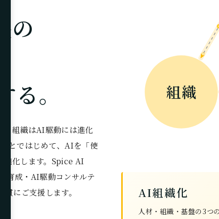
盤
の
す
る
。
組織
、組織はAI駆動には進化
ことではじめて、AIを「使
します。Spice AI
I人材育成・AI駆動コンサルテ
AI組織化
通貫にご支援します。
人材・組織・基盤の3つ